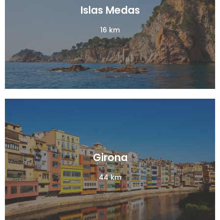
Islas Medas
Islas Medas
16 km
16 km
Girona
Girona
44 km
44 km