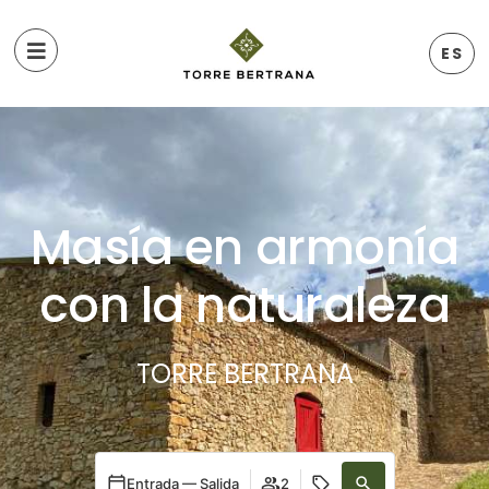
ES
Masía en armonía
con la naturaleza
TORRE BERTRANA
Entrada — Salida
2