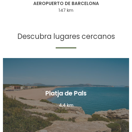
AEROPUERTO DE BARCELONA
147 km
Descubra lugares cercanos
Platja de Pals
Platja de Pals
4,4 km
4,4 km